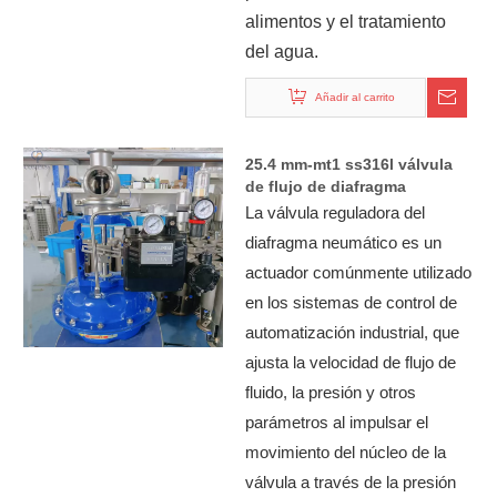
alimentos y el tratamiento
del agua.
Añadir al carrito
25.4 mm-mt1 ss316l válvula
de flujo de diafragma
electroneumático TC sanitario
La válvula reguladora del
sin posicionador sin
diafragma neumático es un
posicionador
actuador comúnmente utilizado
en los sistemas de control de
automatización industrial, que
ajusta la velocidad de flujo de
fluido, la presión y otros
parámetros al impulsar el
movimiento del núcleo de la
válvula a través de la presión