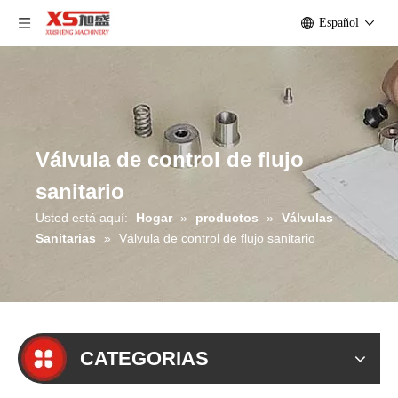
Español
Válvula de control de flujo
sanitario
Usted está aquí:
Hogar
»
productos
»
Válvulas
Sanitarias
»
Válvula de control de flujo sanitario
CATEGORIAS