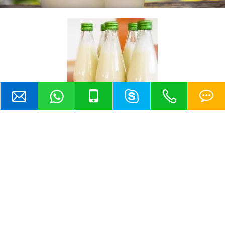
El rango de viscosidad de las válvulas de grado sanitario es muy
grande, el uso del valor de PH ambiental 1 ~ 14, adecuado para leche
fresca, leche pasteurizada, yogur, leche de color, jugo, bebidas de té,
vino, helado, leche de soya, bebidas lácteas , leche de longevidad,
mermelada, productos de salsa de soja y otros productos de producción
estéril, después del tratamiento del sistema de esterilización UHT de
productos en envases asépticos, su calidad o frescura se puede mantener
a temperatura ambiente durante 3 ~ 6 meses (sin conservantes
añadidos), gratis de la refrigeración.Mantiene la pureza y frescura de
nuestras válvulas sanitarias.