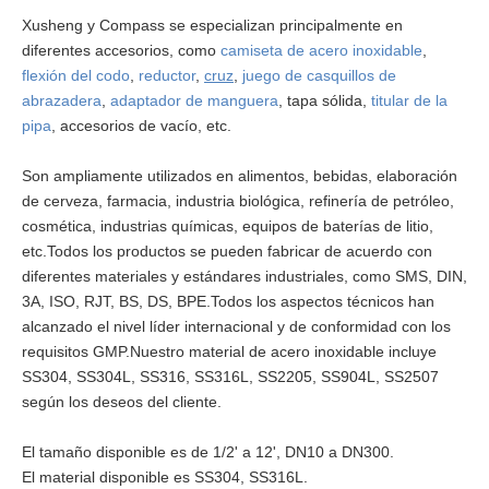
Xusheng y Compass se especializan principalmente en
diferentes accesorios, como
camiseta de acero inoxidable
,
flexión del codo
,
reductor
,
cruz
,
juego de casquillos de
abrazadera
,
adaptador de manguera
, tapa sólida,
titular de la
pipa
, accesorios de vacío, etc.
Son ampliamente utilizados en alimentos, bebidas, elaboración
de cerveza, farmacia, industria biológica, refinería de petróleo,
cosmética, industrias químicas, equipos de baterías de litio,
etc.Todos los productos se pueden fabricar de acuerdo con
diferentes materiales y estándares industriales, como SMS, DIN,
3A, ISO, RJT, BS, DS, BPE.Todos los aspectos técnicos han
alcanzado el nivel líder internacional y de conformidad con los
requisitos GMP.Nuestro material de acero inoxidable incluye
SS304, SS304L, SS316, SS316L, SS2205, SS904L, SS2507
según los deseos del cliente.
El tamaño disponible es de 1/2' a 12', DN10 a DN300.
El material disponible es SS304, SS316L.