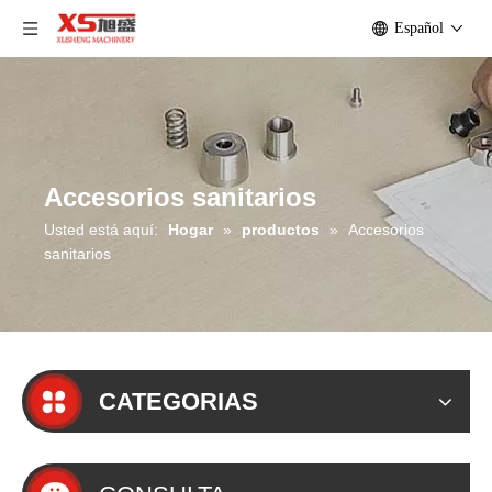
Español
Accesorios sanitarios
Usted está aquí:
Hogar
»
productos
»
Accesorios
sanitarios
CATEGORIAS