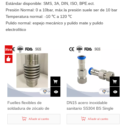
Estándar disponible: SMS, 3A, DIN, ISO, BPE.ect.
Presión Normal: 0 a 10bar, máx.la presión suele ser de 10 bar
Temperatura normal: -10 ℃ a 120 ℃
Pulido normal: espejo mecánico y pulido mate y pulido
electrolítico
Fuelles flexibles de
DN15 acero inoxidable
soldadura de zócalo de
sanitario SS304 BS Single
longitud total 200 MM SS304
Snwen unión roscada
OD85MM ID79MM
Añadir al carrito
hembra
Añadir al carrito