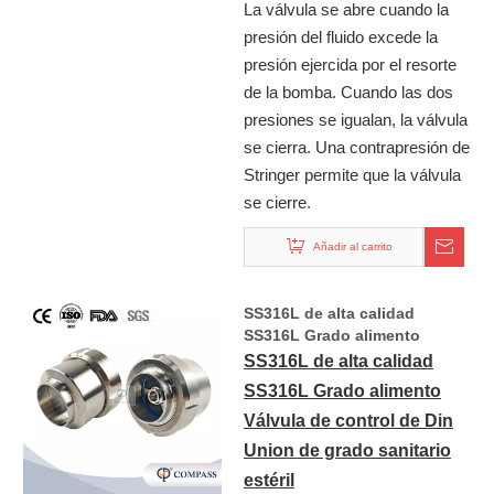
La válvula se abre cuando la
presión del fluido excede la
presión ejercida por el resorte
de la bomba. Cuando las dos
presiones se igualan, la válvula
se cierra. Una contrapresión de
Stringer permite que la válvula
se cierre.
Añadir al carrito
SS316L de alta calidad
SS316L Grado alimento
Válvula de control de Din
SS316L de alta calidad
Union de grado sanitario
SS316L Grado alimento
estéril
Válvula de control de Din
Union de grado sanitario
estéril