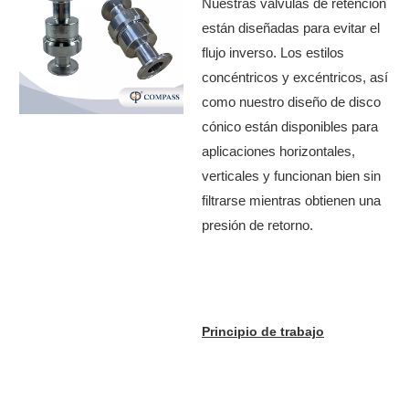
SMS SMS Ferrule de un solo
Nuestras válvulas de retención
unión Válvulas de retención
están diseñadas para evitar el
flujo inverso. Los estilos
concéntricos y excéntricos, así
como nuestro diseño de disco
cónico están disponibles para
aplicaciones horizontales,
verticales y funcionan bien sin
filtrarse mientras obtienen una
presión de retorno.
Principio de trabajo