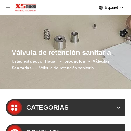
Español
Válvula de retención sanitaria
Usted está aquí:
Hogar
»
productos
»
Válvulas
Sanitarias
»
Válvula de retención sanitaria
CATEGORIAS