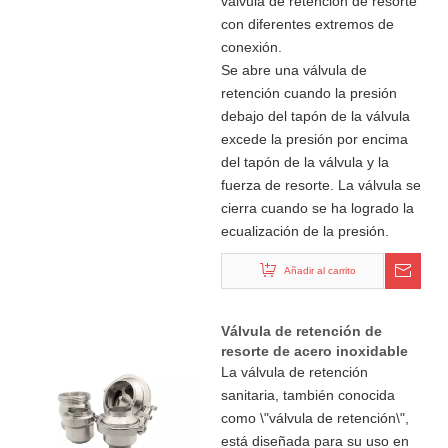
válvula de retención de resorte
con diferentes extremos de
conexión.
Se abre una válvula de
retención cuando la presión
debajo del tapón de la válvula
excede la presión por encima
del tapón de la válvula y la
fuerza de resorte. La válvula se
cierra cuando se ha logrado la
ecualización de la presión.
Añadir al carrito
Válvula de retención de
resorte de acero inoxidable
sanitario de tipo múltiple
La válvula de retención
sanitaria, también conocida
como \"válvula de retención\",
está diseñada para su uso en