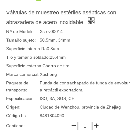
Válvulas de muestreo estériles asépticas con
abrazadera de acero inoxidable
N º de Modelo.:
Xs-sv00014
Tamaño sujeto:
50.5mm, 34mm
Superficie interna:
Ra0.8um
Tilo y tamaño soldado:
25.4mm
Superficie externa:
Chorro de tiro
Marca comercial:
Xusheng
Paquete de
Funda de contrachapado de funda de envoltur
transporte:
a retráctil exportadora
Especificación:
ISO, 3A, SGS, CE
Origen:
Ciudad de Wenzhou, provincia de Zhejiag
Código hs:
8481804090
Cantidad: