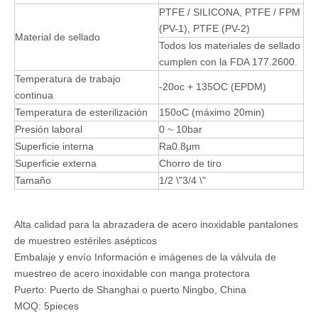
PTFE / SILICONA, PTFE / FPM
(PV-1), PTFE (PV-2)
Material de sellado
Todos los materiales de sellado
cumplen con la FDA 177.2600.
Temperatura de trabajo
-20oc + 135OC (EPDM)
continua
Temperatura de esterilización
150oC (máximo 20min)
Presión laboral
0 ~ 10bar
Superficie interna
Ra0.8μm
Superficie externa
Chorro de tiro
Tamaño
1/2 \"3/4 \"
Alta calidad para la abrazadera de acero inoxidable pantalones
de muestreo estériles asépticos
Embalaje y envío Información e imágenes de la válvula de
muestreo de acero inoxidable con manga protectora
Puerto: Puerto de Shanghai o puerto Ningbo, China
MOQ: 5pieces