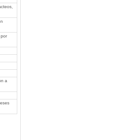
ácteos,
ón
 por
ón a
meses