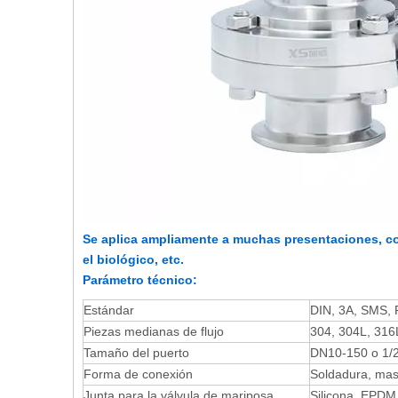
Se aplica ampliamente a muchas presentaciones, como
el biológico, etc.
Parámetro técnico:
Estándar
DIN, 3A, SMS,
Piezas medianas de flujo
304, 304L, 316
Tamaño del puerto
DN10-150 o 1/2
Forma de conexión
Soldadura, mas
Junta para la válvula de mariposa
Silicona, EPDM