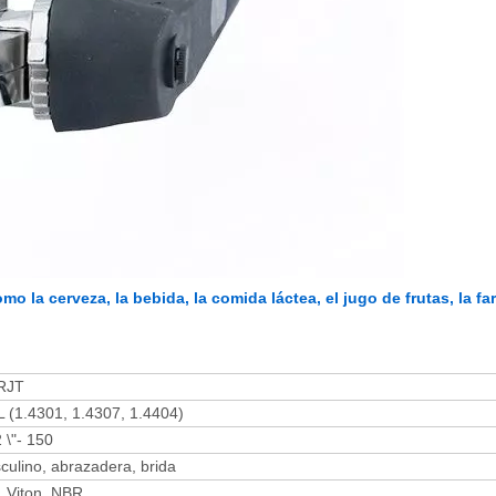
 la cerveza, la bebida, la comida láctea, el jugo de frutas, la fa
 RJT
L (1.4301, 1.4307, 1.4404)
 \"- 150
culino, abrazadera, brida
, Viton, NBR