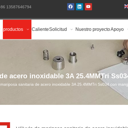
 +86 13587646794
productos
Caliente
Solicitud
Nuestro proyecto
Apoyo
 de acero inoxidable 3A 25.4MMTri Ss0
 mariposa sanitaria de acero inoxidable 3A 25.4MMTri Ss034 con mang