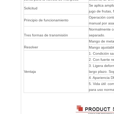
Se aplica ampl
Solicitud
jugo de frutas, 
Operación contr
Principio de funcionamiento
manual por asa
Normalmente ce
Tres formas de transmisión
separado.
Mango de metal
Resolver
Mango ajustable
1. Condición sa
2. Con fuerte re
3. Ligera defor
Ventaja
largo plazo. Sop
4. Apariencia D
5. Vida útil: c
para uso norma