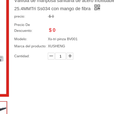
Válvula de mariposa sanitaria de acero inoxidabl
25.4MMTri Ss034 con mango de fibra
precio:
$
0
Precio De
$
0
Descuento:
Modelo:
Xs-tri pinza BV001
Marca del producto:
XUSHENG
Cantidad: