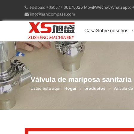
0577 88178326 Móvil/Wechat/Whatsapp:
 Teléfono: +86
info@sanicompass.com

Casa
Sobre nosotros
Válvula de mariposa sanitaria
Usted está aquí:
Hogar
»
productos
»
Válvula de