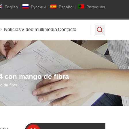
English
|
Pусский
|
Español
|
Português
Noticias
Video multimedia
Contacto
34 con mango de fibra
o de fibra