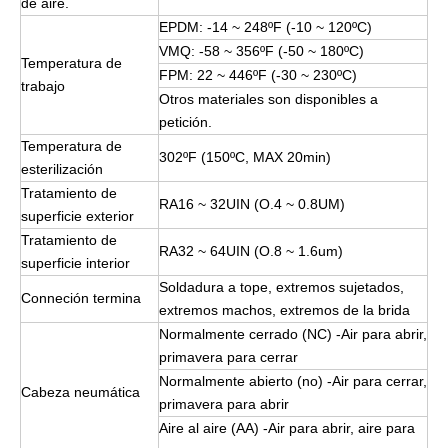
de aire.
EPDM: -14 ~ 248ºF (-10 ~ 120ºC)
VMQ: -58 ~ 356ºF (-50 ~ 180ºC)
Temperatura de
FPM: 22 ~ 446ºF (-30 ~ 230ºC)
trabajo
Otros materiales son disponibles a
petición.
Temperatura de
302ºF (150ºC, MAX 20min)
esterilización
Tratamiento de
RA16 ~ 32UIN (O.4 ~ 0.8UM)
superficie exterior
Tratamiento de
RA32 ~ 64UIN (O.8 ~ 1.6um)
superficie interior
Soldadura a tope, extremos sujetados,
Conneción termina
extremos machos, extremos de la brida
Normalmente cerrado (NC) -Air para abrir,
primavera para cerrar
Normalmente abierto (no) -Air para cerrar,
Cabeza neumática
primavera para abrir
Aire al aire (AA) -Air para abrir, aire para