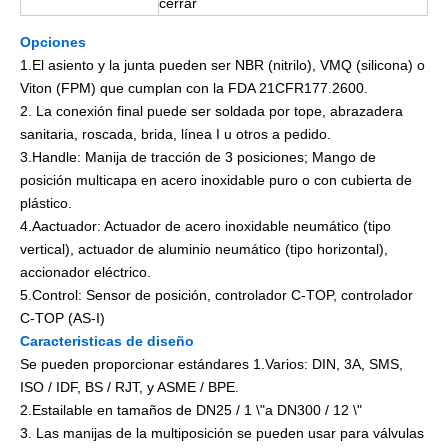
cerrar
Opciones
1.El asiento y la junta pueden ser NBR (nitrilo), VMQ (silicona) o
Viton (FPM) que cumplan con la FDA 21CFR177.2600.
2. La conexión final puede ser soldada por tope, abrazadera
sanitaria, roscada, brida, línea I u otros a pedido.
3.Handle: Manija de tracción de 3 posiciones; Mango de
posición multicapa en acero inoxidable puro o con cubierta de
plástico.
4.Aactuador: Actuador de acero inoxidable neumático (tipo
vertical), actuador de aluminio neumático (tipo horizontal),
accionador eléctrico.
5.Control: Sensor de posición, controlador C-TOP, controlador
C-TOP (AS-I)
Caracteristicas de diseño
Se pueden proporcionar estándares 1.Varios: DIN, 3A, SMS,
ISO / IDF, BS / RJT, y ASME / BPE.
2.Estailable en tamaños de DN25 / 1 \"a DN300 / 12 \"
3. Las manijas de la multiposición se pueden usar para válvulas