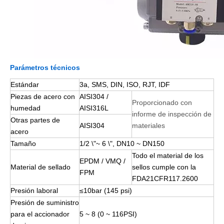
Parámetros técnicos
Estándar
3a, SMS, DIN, ISO, RJT, IDF
Piezas de acero con
AISI304 /
Proporcionado con
humedad
AISI316L
informe de inspección de
Otras partes de
AISI304
materiales
acero
Tamaño
1/2 \"~ 6 \", DN10 ~ DN150
Todo el material de los
EPDM / VMQ /
Material de sellado
sellos cumple con la
FPM
FDA21CFR117.2600
Presión laboral
≤10bar (145 psi)
Presión de suministro
para el accionador
5 ~ 8 (0 ~ 116PSI)