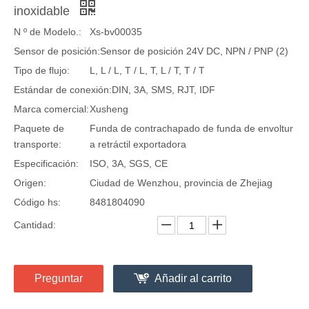
inoxidable
N º de Modelo.:
Xs-bv00035
Sensor de posición:
Sensor de posición 24V DC, NPN / PNP (2)
Tipo de flujo:
L, L / L, T / L, T, L / T, T / T
Estándar de conexión:
DIN, 3A, SMS, RJT, IDF
Marca comercial:
Xusheng
Paquete de
Funda de contrachapado de funda de envoltur
transporte:
a retráctil exportadora
Especificación:
ISO, 3A, SGS, CE
Origen:
Ciudad de Wenzhou, provincia de Zhejiag
Código hs:
8481804090
Cantidad:
Preguntar
Añadir al carrito