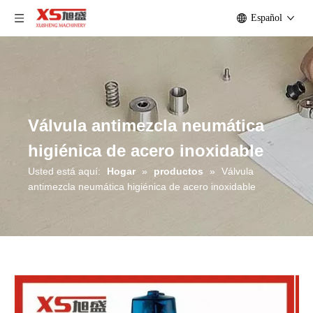
Español
Válvula antimezcla neumática
higiénica de acero inoxidable
Usted está aquí:
Hogar
»
productos
»
Válvula
antimezcla neumática higiénica de acero inoxidable