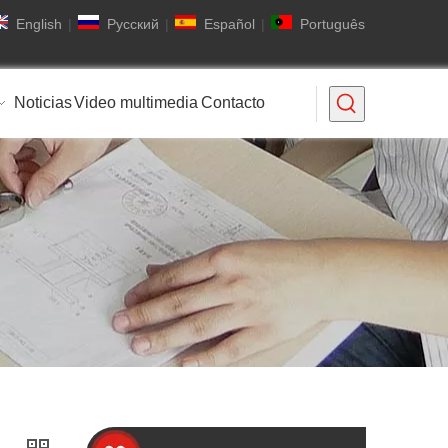
English
|
Pусский
|
Español
|
Português
Noticias
Video multimedia
Contacto