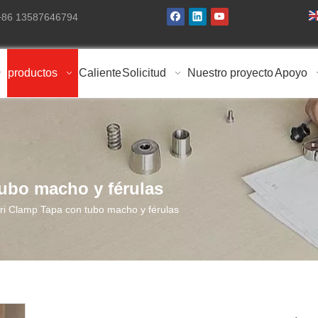
 +86 13587646794
productos
Caliente
Solicitud
Nuestro proyecto
Apoyo
tubo macho y férulas
ri Clamp Tapa con tubo macho y férulas