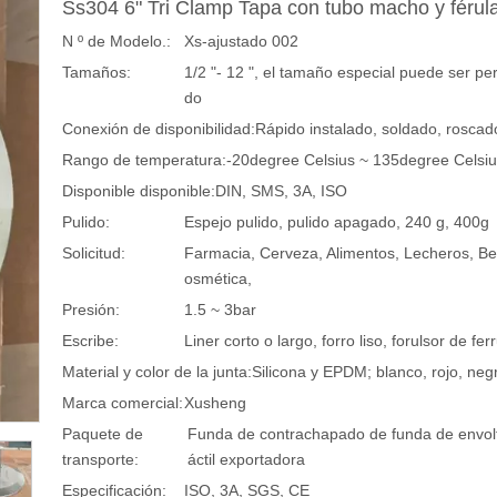
Ss304 6" Tri Clamp Tapa con tubo macho y férul
N º de Modelo.:
Xs-ajustado 002
Tamaños:
1/2 "- 12 ", el tamaño especial puede ser pe
do
Conexión de disponibilidad:
Rápido instalado, soldado, roscad
Rango de temperatura:
-20degree Celsius ~ 135degree Celsi
Disponible disponible:
DIN, SMS, 3A, ISO
Pulido:
Espejo pulido, pulido apagado, 240 g, 400g
Solicitud:
Farmacia, Cerveza, Alimentos, Lecheros, Be
osmética,
Presión:
1.5 ~ 3bar
Escribe:
Liner corto o largo, forro liso, forulsor de ferru
Material y color de la junta:
Silicona y EPDM; blanco, rojo, neg
Marca comercial:
Xusheng
Paquete de
Funda de contrachapado de funda de envolt
transporte:
áctil exportadora
Especificación:
ISO, 3A, SGS, CE