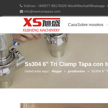
0577 88178326 Móvil/Wechat/Whatsapp:
 Teléfono: +86
info@sanicompass.com

Casa
Sobre nosotros
Ss304 6" Tri Clamp Tapa con 
Usted está aquí:
Hogar
»
productos
»
Ss304 6" T