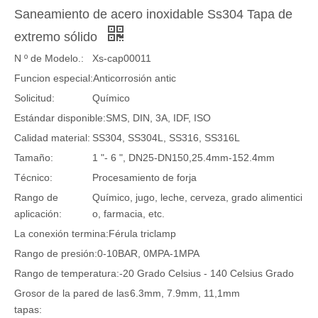
Saneamiento de acero inoxidable Ss304 Tapa de
extremo sólido
N º de Modelo.:
Xs-cap00011
Funcion especial:
Anticorrosión antic
Solicitud:
Químico
Estándar disponible:
SMS, DIN, 3A, IDF, ISO
Calidad material:
SS304, SS304L, SS316, SS316L
Tamaño:
1 "- 6 ", DN25-DN150,25.4mm-152.4mm
Técnico:
Procesamiento de forja
Rango de
Químico, jugo, leche, cerveza, grado alimentici
aplicación:
o, farmacia, etc.
La conexión termina:
Férula triclamp
Rango de presión:
0-10BAR, 0MPA-1MPA
Rango de temperatura:
-20 Grado Celsius - 140 Celsius Grado
Grosor de la pared de las
6.3mm, 7.9mm, 11,1mm
tapas: