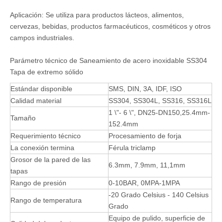
Aplicación: Se utiliza para productos lácteos, alimentos,
cervezas, bebidas, productos farmacéuticos, cosméticos y otros
campos industriales.
Parámetro técnico de Saneamiento de acero inoxidable SS304
Tapa de extremo sólido
Estándar disponible
SMS, DIN, 3A, IDF, ISO
Calidad material
SS304, SS304L, SS316, SS316L
1 \"- 6 \", DN25-DN150,25.4mm-
Tamaño
152.4mm
Requerimiento técnico
Procesamiento de forja
La conexión termina
Férula triclamp
Grosor de la pared de las
6.3mm, 7.9mm, 11,1mm
tapas
Rango de presión
0-10BAR, 0MPA-1MPA
-20 Grado Celsius - 140 Celsius
Rango de temperatura
Grado
Equipo de pulido, superficie de