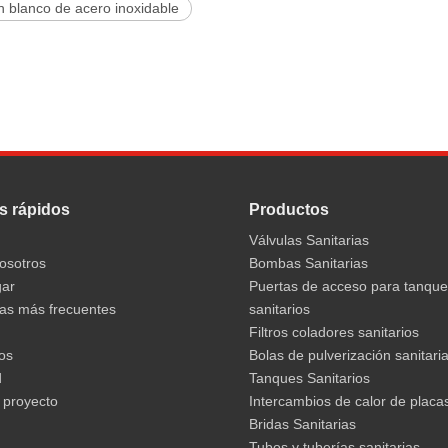
n blanco de acero inoxidable
s rápidos
Productos
Válvulas Sanitarias
osotros
Bombas Sanitarias
gar
Puertas de acceso para tanqu
as más frecuentes
sanitarios
Filtros coladores sanitarios
os
Bolas de pulverización sanitari
d
Tanques Sanitarios
 proyecto
Intercambios de calor de placa
Bridas Sanitarias
Tubos y tuberías sanitarias