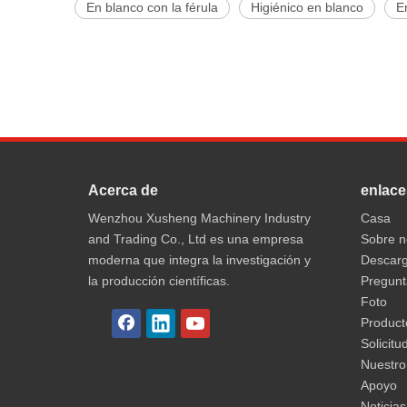
En blanco con la férula
Higiénico en blanco
E
Acerca de
enlace
Wenzhou Xusheng Machinery Industry
Casa
and Trading Co., Ltd es una empresa
Sobre n
moderna que integra la investigación y
Descar
la producción científicas.
Pregunt
Foto
Product
Solicitu
Nuestro
Apoyo
Noticias