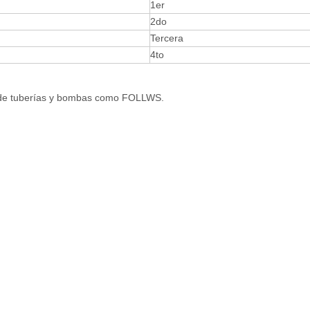
1er
2do
Tercera
4to
s de tuberías y bombas como FOLLWS.