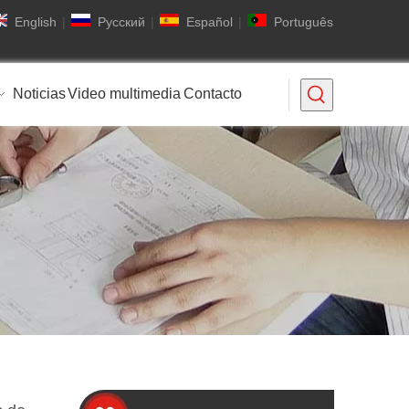
English
|
Pусский
|
Español
|
Português
Noticias
Video multimedia
Contacto