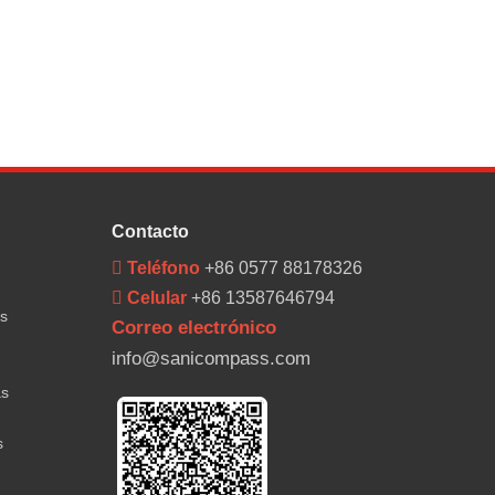
Contacto
 Teléfono
+86 0577 88178326
 Celular
+86 13587646794
es
Correo electrónico
info@sanicompass.com
as
s