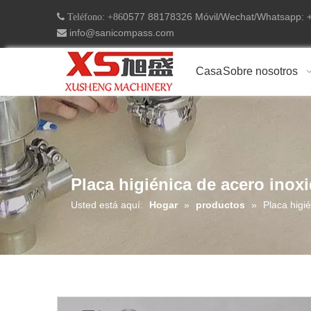
0577 88178326 Móvil/Wechat/Whatsapp:
 Teléfono: +86
info@sanicompass.com

Casa
Sobre nosotros
Placa higiénica de acero inox
Usted está aquí:
Hogar
»
productos
»
Placa higi