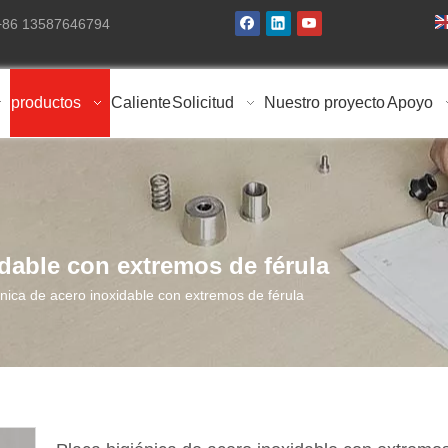
 +86 13587646794
productos
Caliente
Solicitud
Nuestro proyecto
Apoyo
idable con extremos de férula
énica de acero inoxidable con extremos de férula