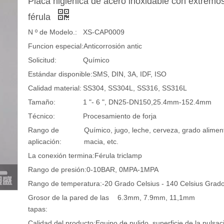
Placa higiénica de acero inoxidable con extremo
férula
N º de Modelo.:
XS-CAP0009
Funcion especial:
Anticorrosión antic
Solicitud:
Químico
Estándar disponible:
SMS, DIN, 3A, IDF, ISO
Calidad material:
SS304, SS304L, SS316, SS316L
Tamaño:
1 "- 6 ", DN25-DN150,25.4mm-152.4mm
Técnico:
Procesamiento de forja
Rango de
Químico, jugo, leche, cerveza, grado alimenti
aplicación:
macia, etc.
La conexión termina:
Férula triclamp
Rango de presión:
0-10BAR, 0MPA-1MPA
Rango de temperatura:
-20 Grado Celsius - 140 Celsius Grad
Grosor de la pared de las
6.3mm, 7.9mm, 11,1mm
tapas:
Calidad del producto:
Equipo de pulido, superficie de la pulsac