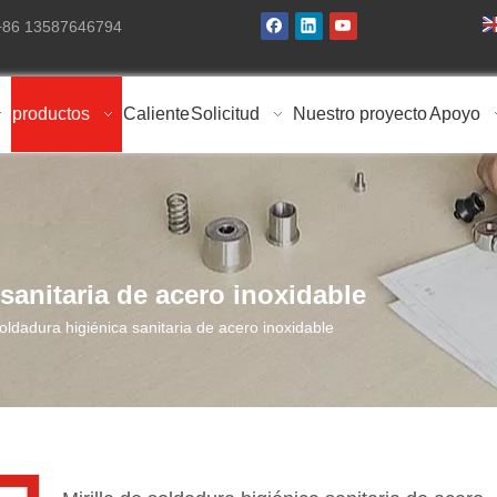
 +86 13587646794
productos
Caliente
Solicitud
Nuestro proyecto
Apoyo
 sanitaria de acero inoxidable
soldadura higiénica sanitaria de acero inoxidable