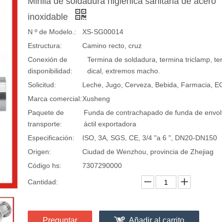
Mirilla de soldadura higiénica sanitaria de acero
inoxidable
N º de Modelo.:
XS-SG00014
Estructura:
Camino recto, cruz
Conexión de
Termina de soldadura, termina triclamp, te
disponibilidad:
dical, extremos macho.
Solicitud:
Leche, Jugo, Cerveza, Bebida, Farmacia, E
Marca comercial:
Xusheng
Paquete de
Funda de contrachapado de funda de envolt
transporte:
áctil exportadora
Especificación:
ISO, 3A, SGS, CE, 3/4 "a 6 ", DN20-DN150
Origen:
Ciudad de Wenzhou, provincia de Zhejiag
Código hs:
7307290000
Cantidad:
Preguntar
Añadir al carrito