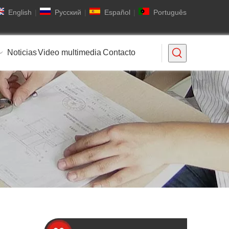
English
|
Pусский
|
Español
|
Português
Noticias
Video multimedia
Contacto