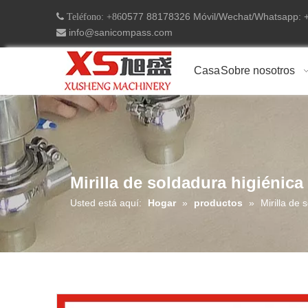
0577 88178326 Móvil/Wechat/Whatsapp:
 Teléfono: +86
info@sanicompass.com

Casa
Sobre nosotros
Mirilla de soldadura higiénica
Usted está aquí:
Hogar
»
productos
»
Mirilla de 