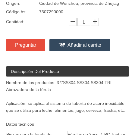
Origen:
Ciudad de Wenzhou, provincia de Zhejiag
Código hs:
7307290000
Cantidad:
Preguntar
Añadir al carrito
Descripción Del Producto
Nombre de los productos: 3 \"SS304 SS304 SS304 TRI
Abrazadera de la férula
Aplicación: se aplica al sistema de tubería de acero inoxidable,
que se utiliza para leche, alimentos, jugo, cerveza, frasha, etc.
Datos técnicos
Piezas para la férula de
Férulas de 2pcs, 1 PC Junta y