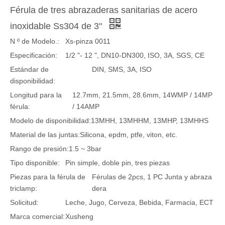
Férula de tres abrazaderas sanitarias de acero
inoxidable Ss304 de 3"
N º de Modelo.:
Xs-pinza 0011
Especificación:
1/2 "- 12 ", DN10-DN300, ISO, 3A, SGS, CE
Estándar de
DIN, SMS, 3A, ISO
disponibilidad:
Longitud para la
12.7mm, 21.5mm, 28.6mm, 14WMP / 14MP
férula:
/ 14AMP
Modelo de disponibilidad:
13MHH, 13MHHM, 13MHP, 13MHHS
Material de las juntas:
Silicona, epdm, ptfe, viton, etc.
Rango de presión:
1.5 ~ 3bar
Tipo disponible:
Pin simple, doble pin, tres piezas
Piezas para la férula de
Férulas de 2pcs, 1 PC Junta y abraza
triclamp:
dera
Solicitud:
Leche, Jugo, Cerveza, Bebida, Farmacia, ECT
Marca comercial:
Xusheng