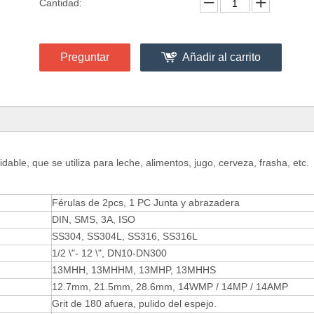
Cantidad:
Preguntar
Añadir al carrito
idable, que se utiliza para leche, alimentos, jugo, cerveza, frasha, etc.
Férulas de 2pcs, 1 PC Junta y abrazadera
DIN, SMS, 3A, ISO
SS304, SS304L, SS316, SS316L
1/2 \"- 12 \", DN10-DN300
13MHH, 13MHHM, 13MHP, 13MHHS
12.7mm, 21.5mm, 28.6mm, 14WMP / 14MP / 14AMP
Grit de 180 afuera, pulido del espejo.