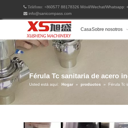
0577 88178326 Móvil/Wechat/Whatsapp:
 Teléfono: +86
info@sanicompass.com

Casa
Sobre nosotros
Férula Tc sanitaria de acero i
Usted está aquí:
Hogar
»
productos
»
Férula Tc 