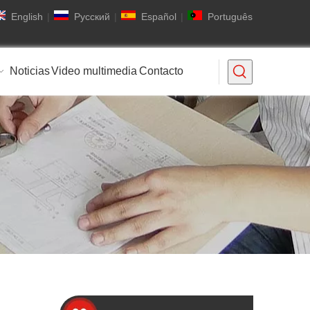
English
|
Pусский
|
Español
|
Português
Noticias
Video multimedia
Contacto