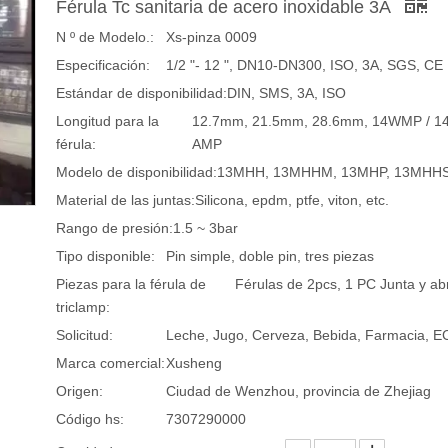
Férula Tc sanitaria de acero inoxidable 3A
N º de Modelo.:
Xs-pinza 0009
Especificación:
1/2 "- 12 ", DN10-DN300, ISO, 3A, SGS, CE
Estándar de disponibilidad:
DIN, SMS, 3A, ISO
Longitud para la
12.7mm, 21.5mm, 28.6mm, 14WMP / 14
férula:
AMP
Modelo de disponibilidad:
13MHH, 13MHHM, 13MHP, 13MHH
Material de las juntas:
Silicona, epdm, ptfe, viton, etc.
Rango de presión:
1.5 ~ 3bar
Tipo disponible:
Pin simple, doble pin, tres piezas
Piezas para la férula de
Férulas de 2pcs, 1 PC Junta y a
triclamp:
Solicitud:
Leche, Jugo, Cerveza, Bebida, Farmacia, E
Marca comercial:
Xusheng
Origen:
Ciudad de Wenzhou, provincia de Zhejiag
Código hs:
7307290000