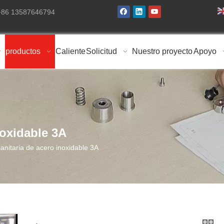
 +86 13587646794
productos
Caliente
Solicitud
Nuestro proyecto
Apoyo
noxidable 3A
sanitaria de acero inoxidable 3A