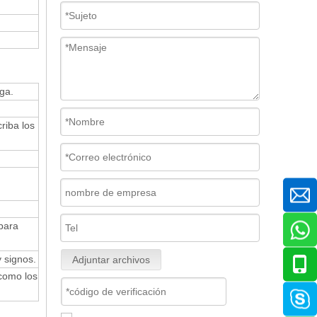
ga.
riba los
para
 signos.
Adjuntar archivos
como los