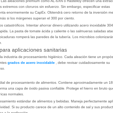
a. Las aleaciones premium como AL-6XN o Hastelloy ofrecen una extrao
s extremos con cloruros sin esfuerzo. Sin embargo, especificar estas
enta enormemente su CapEx. Obtendrá cero retorno de la inversión m
 más si los márgenes superan el 300 por ciento.
sgos catastróficos. Intentar ahorrar dinero utilizando acero inoxidable 30
rápida. La pasta de tomate ácida y caliente o las salmueras saladas ata
picaduras romperá las paredes de la tubería. Los microbios colonizarán
e.
para aplicaciones sanitarias
industria de procesamiento higiénico. Cada aleación tiene un propósit
entes
grados de acero inoxidable
, debe revisar cuidadosamente su
so.
ndial de procesamiento de alimentos. Contiene aproximadamente un 18 
orma una capa de óxido pasiva confiable. Protege el hierro en bruto qu
ricas normales.
cesamiento estándar de alimentos y bebidas. Maneja perfectamente apl
ividad. Si su producto carece de un alto contenido de sal y sus produc
a a la perfección.