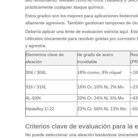
alto rendimiento. Metales como AL-6XN, Hastelloy y SMO
prácticamente cualquier ataque químico.
Estos grados son los mejores para aplicaciones biotecnol
altamente agresivos. También gestionan tampones de clor
Debería aplicar una lente de evaluación estricta aquí. Est
Utilícelos únicamente para resolver grietas por corrosió
y agresiva.
Elementos clave de
de grado de acero
Res
aleación
inoxidable
(PR
304 / 304L
18% cromo, 8% níquel
~18
316 / 316L
16% Cr, 10% Ni, 2% Mo
~23
AL-6XN
20% Cr, 24% Ni, 6% Mo
~43
Hastelloy C-22
22% Cr, 56% Ni, 13% Mo
~65
Criterios clave de evaluación para la 
No puede seleccionar una aleación basándose únicamente en