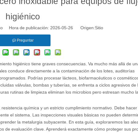
ero inoxidable para equipos de flu
higiénico
tio Hora de publicación: 2026-05-26 Origen:
Sitio
Preguntar
amiento higiénico tiene graves consecuencias. Va mucho más allá de un
ales conduce directamente a la contaminación de los lotes, auditorías
o programados. Podrías procesar lácteos, biofarmacéuticos o cosmético
cluidas válvulas, bombas y tuberías, se enfrenta a ciclos agresivos de 
s duras rutinas de limpieza eliminan los microbios pero estresan mucho l
a resistencia química y un estricto cumplimiento normativo. Debe hacer 
mente el sistema. Las inspecciones visuales básicas no pueden determi
mprender la metalurgia subyacente. En esta guía, exploraremos las ale
terios de evaluación clave. Aprenderá exactamente cómo proteger sus p