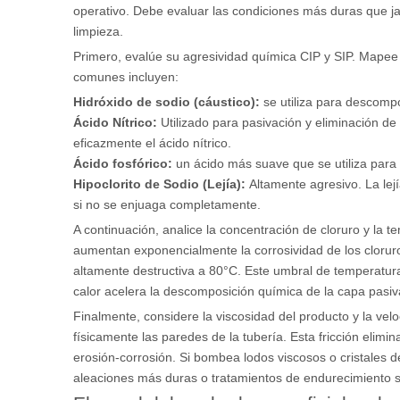
operativo. Debe evaluar las condiciones más duras que jam
limpieza.
Primero, evalúe su agresividad química CIP y SIP. Mapee 
comunes incluyen:
Hidróxido de sodio (cáustico):
se utiliza para descomp
Ácido Nítrico:
Utilizado para pasivación y eliminación d
eficazmente el ácido nítrico.
Ácido fosfórico:
un ácido más suave que se utiliza para
Hipoclorito de Sodio (Lejía):
Altamente agresivo. La lej
si no se enjuaga completamente.
A continuación, analice la concentración de cloruro y la 
aumentan exponencialmente la corrosividad de los clorur
altamente destructiva a 80°C. Este umbral de temperatura
calor acelera la descomposición química de la capa pasiv
Finalmente, considere la viscosidad del producto y la vel
físicamente las paredes de la tubería. Esta fricción elim
erosión-corrosión. Si bombea lodos viscosos o cristales 
aleaciones más duras o tratamientos de endurecimiento su