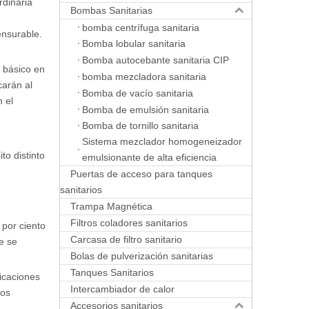
rdinaria
Bombas Sanitarias
bomba centrífuga sanitaria
ensurable.
Bomba lobular sanitaria
Bomba autocebante sanitaria CIP
4 básico en
bomba mezcladora sanitaria
carán al
Bomba de vacío sanitaria
 el
Bomba de emulsión sanitaria
Bomba de tornillo sanitaria
Sistema mezclador homogeneizador
o distinto
emulsionante de alta eficiencia
Puertas de acceso para tanques
sanitarios
Trampa Magnética
Filtros coladores sanitarios
por ciento
Carcasa de filtro sanitario
e se
Bolas de pulverización sanitarias
Tanques Sanitarios
icaciones
Intercambiador de calor
tos
Accesorios sanitarios