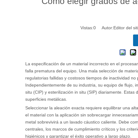
Cómo elegir grados de ac
Vistas:
0
Autor:Editor del si
La especificación de un material incorrecto en el proces
falla prematura del equipo. Una mala selección de materi
regulatorias fallidas y costosos tiempos de inactividad n
Independientemente de su industria, su equipo de flujo, in
situ (CIP) y esterilización in situ (SIP) diariamente. Esta
superficies metálicas.
Seleccionar la aleación exacta requiere equilibrar una alt
el material con la aplicación sin sobrecargar innecesaria
metal sobrevivirá a un lavado cáustico caliente. Debe co
centrales, los marcos de cumplimiento críticos y los cri
higiénicos y garantizar el éxito operativo a largo plazo.