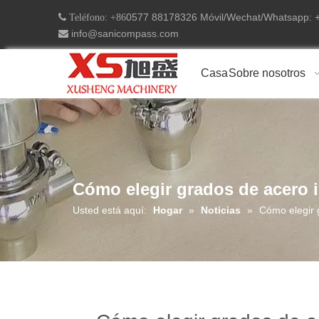
0577 88178326 Móvil/Wechat/Whatsapp:
 Teléfono: +86
info@sanicompass.com

Casa
Sobre nosotros
Cómo elegir grados de acero i
Usted está aquí:
Hogar
»
Noticias
»
Cómo elegir g