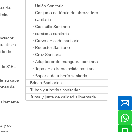
Unión Sanitaria
les de
Conjunto de férula de abrazadera
limina
sanitaria
Casquillo Sanitario
camiseta sanitaria
enciador
Curva de codo sanitaria
sta única
Reductor Sanitario
ido de
Cruz Sanitaria
Adaptador de manguera sanitaria
rado 316L
Tapa de extremo sólida sanitaria
Soporte de tubería sanitaria
de su capa
Bridas Sanitarias
dones de
Tubos y tuberías sanitarias
Junta y junta de calidad alimentaria
 altamente
as y de