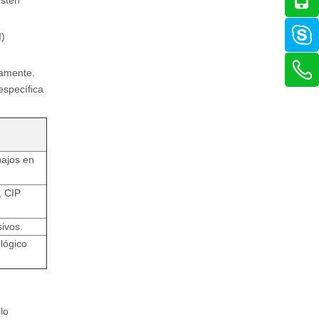
isten
I)
camente.
específica
bajos en
, CIP
ivos.
lógico
lo