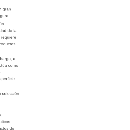
n gran
egura.
aún
idad de la
 requiere
productos
mbargo, a
Actúa como
s
uperficie
u selección
s.
uticos.
ictos de