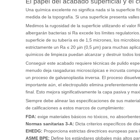
El papel del acabado superficial y el
Una química excelente no significa nada si la superficie 
medida de la topografía. Si una superficie presenta valle
Medimos la rugosidad de la superficie utilizando el valo
albergarán bacterias si Ra excede los límites regulatorios
superficie de su tubería es de 1,5 micrones, los microbi
estrictamente un Ra ≤ 20 µin (0,5 µm) para muchas aplic
químicos de limpieza puedan alcanzar y destruir todos lo
Conseguir este acabado requiere técnicas de pulido especí
menudo deja rasgaduras microscópicas e incrusta compues
un proceso de galvanoplastia inversa. El proceso disuelve
importante aún, el electropulido elimina preferentemente 
final. Esto mejora significativamente la capa pasiva y maxi
Siempre debe alinear las especificaciones de sus materia
de calificaciones a estos marcos de cumplimiento:
FDA:
exige materiales básicos no tóxicos, no absorbentes 
Normas sanitarias 3-A:
Dicta criterios específicos de d
EHEDG:
Proporciona estrictas directrices europeas para 
ASME BPE:
Define los estándares globales más altos par