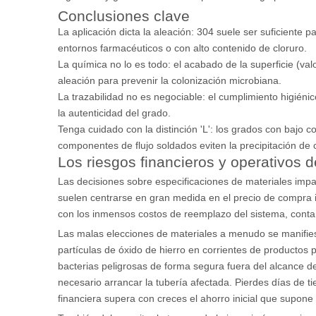
Conclusiones clave
La aplicación dicta la aleación: 304 suele ser suficiente
entornos farmacéuticos o con alto contenido de cloruro.
La química no lo es todo: el acabado de la superficie (va
aleación para prevenir la colonización microbiana.
La trazabilidad no es negociable: el cumplimiento higién
la autenticidad del grado.
Tenga cuidado con la distinción 'L': los grados con bajo
componentes de flujo soldados eviten la precipitación de c
Los riesgos financieros y operativos d
Las decisiones sobre especificaciones de materiales impa
suelen centrarse en gran medida en el precio de compra in
con los inmensos costos de reemplazo del sistema, contam
Las malas elecciones de materiales a menudo se manifies
partículas de óxido de hierro en corrientes de producto
bacterias peligrosas de forma segura fuera del alcance d
necesario arrancar la tubería afectada. Pierdes días de 
financiera supera con creces el ahorro inicial que supon