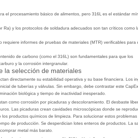
 para el procesamiento básico de alimentos, pero 316L es el estándar m
lor Ra) y los protocolos de soldadura adecuados son tan críticos como l
ico requiere informes de pruebas de materiales (MTR) verificables para
 contenido de carbono (como el 316L) son fundamentales para que los
arburo y la corrosión intergranular.
e la selección de materiales
ctan directamente su estabilidad operativa y su base financiera. Los i
icial de tuberías y válvulas. Sin embargo, debe contrastar este CapEx 
inación biológica y tiempo de inactividad inesperado.
tan como corrosión por picaduras y descoloramiento. El desbaste libe
s puros. Las picaduras crean cavidades microscópicas donde se reprod
e los productos químicos de limpieza. Para solucionar estos problemas
tiempo de producción. Se desperdician lotes enteros de productos. La s
e comprar metal más barato.