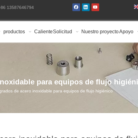
 +86 13587646794
productos
Caliente
Solicitud
Nuestro proyecto
Apoyo
noxidable para equipos de flujo higién
rados de acero inoxidable para equipos de flujo higiénico