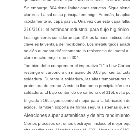
Sin embargo, 304 tiene limitaciones estrictas. Sigue sien
cloruros. La sal es su principal enemigo. Además, la apl
rápidamente su capa pasiva. Una vez que esta capa falla
316/316L: el estándar industrial para flujo higiénico
Los ingenieros consideran que 316 es la base indiscutible
clave es la ventaja del molibdeno. Los metalúrgicos añade
adición aumenta drásticamente la resistencia del metal a 
cloro mucho mejor que el 304.
También debe comprender el imperativo "L" o Low Carbon.
restringe el carbono a un máximo de 0,03 por ciento. Esta 
soldadura. Durante la soldadura, las altas temperaturas 
protectora de cromo. A esto lo llamamos precipitación de
soldadura. El bajo contenido de carbono del 316L evita p
El grado 316L sigue siendo el mejor para la fabricación 
ácidos. También soporta de forma segura sistemas que util
Aleaciones súper austeníticas y de alto rendimient
Ciertos procesos extremos destruyen incluso el mejor equ