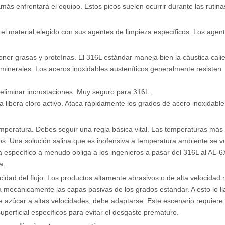
ás enfrentará el equipo. Estos picos suelen ocurrir durante las rutina
el material elegido con sus agentes de limpieza específicos. Los agen
oner grasas y proteínas. El 316L estándar maneja bien la cáustica calie
e minerales. Los aceros inoxidables austeníticos generalmente resisten
 eliminar incrustaciones. Muy seguro para 316L.
ía libera cloro activo. Ataca rápidamente los grados de acero inoxidabl
temperatura. Debes seguir una regla básica vital. Las temperaturas más 
os. Una solución salina que es inofensiva a temperatura ambiente se v
 específico a menudo obliga a los ingenieros a pasar del 316L al AL-6
a.
ocidad del flujo. Los productos altamente abrasivos o de alta velocidad
ina mecánicamente las capas pasivas de los grados estándar. A esto lo 
de azúcar a altas velocidades, debe adaptarse. Este escenario requiere
perficial específicos para evitar el desgaste prematuro.