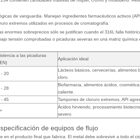
 254 contienen cantidades masivas de níquel, cromo y molibdeno. Res
ógicas de vanguardia. Manejan ingredientes farmacéuticos activos (AP
uro extremos utilizados en procesos de cromatografía.
as enormes sobreprecios sólo se justifican cuando el 316L falla históri
n bajo tensión comprobadas o picaduras severas en una matriz química 
istencia a las picaduras
Aplicación ideal
EN)
Lácteos básicos, cervecerías, alimentos 
 - 20
cloro.
Biofarmacia, alimentos ácidos, cosmética
 - 28
caliente.
 - 45
Tampones de cloruro extremos, API agres
Ácidos hirviendo, procesamiento biotecno
+
severo.
especificación de equipos de flujo
 el producto final que fabrica. El metal debe sobrevivir a todo el cic