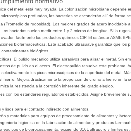
 cumplimiento normativo
física del metal está muy rayada. La colonización microbiana depende e
s microscópicos profundos, las bacterias se esconderán allí de forma s
r Ra (Promedio de rugosidad). Los mejores grados de acero inoxidable 
. Las bacterias suelen medir entre 1 y 2 micras de longitud. Si la rugos
os evaden fácilmente los productos químicos CIP. El estándar ASME BPE
aciones biofarmacéuticas. Este acabado ultrasuave garantiza que los 
s contaminantes biológicos.
ficas. El pulido mecánico utiliza abrasivos para alisar el metal. Sin e
tos de pulido en el acero. El electropulido resuelve este problema. 
 selectivamente los picos microscópicos de la superficie del metal. Má
el hierro. Mejora drásticamente la proporción de cromo a hierro en la s
miza la resistencia a la corrosión inherente del grado elegido.
les con los estándares regulatorios establecidos. Asigne brevemente s
y lisos para el contacto indirecto con alimentos.
iseño y materiales para equipos de procesamiento de alimentos y lácteo
ingeniería higiénica en la fabricación de alimentos y productos farmacé
a equipos de bioprocesamiento, exigiendo 316L ultrapuro y límites estr