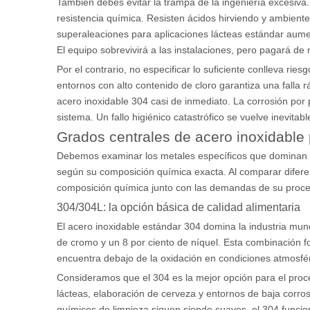
También debes evitar la trampa de la ingeniería excesiv
resistencia química. Resisten ácidos hirviendo y ambiente
superaleaciones para aplicaciones lácteas estándar aum
El equipo sobrevivirá a las instalaciones, pero pagará de
Por el contrario, no especificar lo suficiente conlleva rie
entornos con alto contenido de cloro garantiza una falla 
acero inoxidable 304 casi de inmediato. La corrosión por 
sistema. Un fallo higiénico catastrófico se vuelve inevitabl
Grados centrales de acero inoxidable 
Debemos examinar los metales específicos que dominan la 
según su composición química exacta. Al comparar difer
composición química junto con las demandas de su proce
304/304L: la opción básica de calidad alimentaria
El acero inoxidable estándar 304 domina la industria mu
de cromo y un 8 por ciento de níquel. Esta combinación f
encuentra debajo de la oxidación en condiciones atmosfé
Consideramos que el 304 es la mejor opción para el pro
lácteas, elaboración de cerveza y entornos de baja corros
químicos de limpieza siguen siendo suaves, el 304 funcion