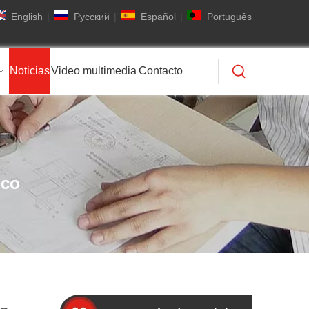
English
|
Pусский
|
Español
|
Português
Noticias
Video multimedia
Contacto
ico