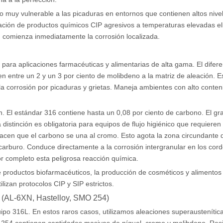
do muy vulnerable a las picaduras en entornos que contienen altos nive
icación de productos químicos CIP agresivos a temperaturas elevadas e
, comienza inmediatamente la corrosión localizada.
 para aplicaciones farmacéuticas y alimentarias de alta gama. El difer
n entre un 2 y un 3 por ciento de molibdeno a la matriz de aleación. E
la corrosión por picaduras y grietas. Maneja ambientes con alto conten
 El estándar 316 contiene hasta un 0,08 por ciento de carbono. El g
distinción es obligatoria para equipos de flujo higiénico que requieren
hacen que el carbono se una al cromo. Esto agota la zona circundante 
 carburo. Conduce directamente a la corrosión intergranular en los cor
or completo esta peligrosa reacción química.
de productos biofarmacéuticos, la producción de cosméticos y alimentos
izan protocolos CIP y SIP estrictos.
o (AL-6XN, Hastelloy, SMO 254)
ipo 316L. En estos raros casos, utilizamos aleaciones superaustenític