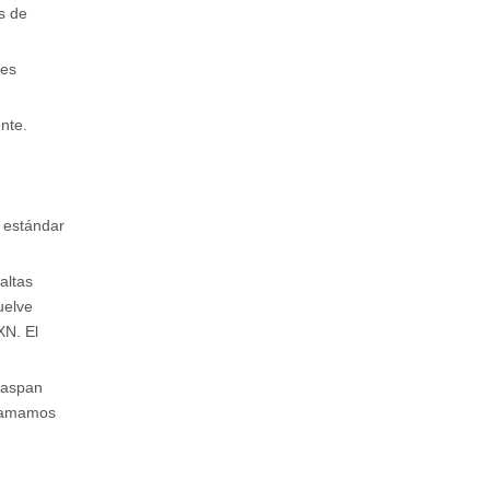
s de
tes
nte.
e estándar
altas
uelve
XN. El
 raspan
llamamos