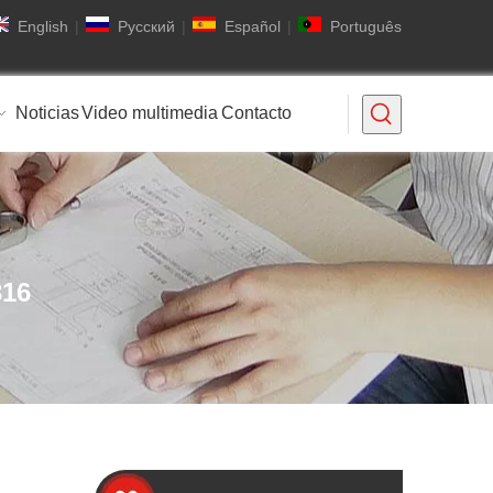
English
|
Pусский
|
Español
|
Português
Noticias
Video multimedia
Contacto
316