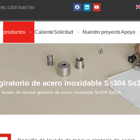
 +86 13587646794
productos
Caliente
Solicitud
Nuestro proyecto
Apoyo
giratorio de acero inoxidable Ss304 Ss
e lavado de tanque giratorio de acero inoxidable Ss304 Ss316