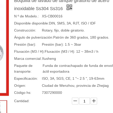
Boquilla de lavado de tanque giratorio de acero
inoxidable Ss304 Ss316
N º de Modelo.:
XS-CB00016
Disponible disponible:
DIN, SMS, 3A, RJT, ISO / IDF
Construcción:
Rotary, fijo, doble giratorio.
Ángulo de pulverización:
Patrón de 360 ​​grados, 180 grados.
Presión (bar):
Presión (bar): 1.5 ~ 3bar
Fluxación (M3 / H):
Fluxación (M3 / H): 12 ~ 38m3 / h
Marca comercial:
Xusheng
Paquete de
Funda de contrachapado de funda de envolt
transporte:
áctil exportadora
Especificación:
ISO, 3A, SGS, CE, 1 "~ 2.5 ", 19-63mm
Origen:
Ciudad de Wenzhou, provincia de Zhejiag
Código hs:
7307290000
Cantidad: