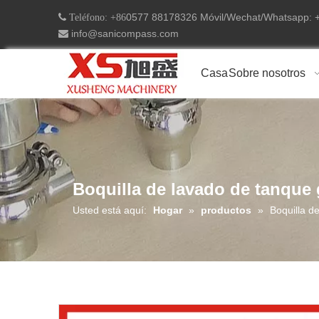
0577 88178326 Móvil/Wechat/Whatsapp:
 Teléfono: +86
info@sanicompass.com

Casa
Sobre nosotros
Boquilla de lavado de tanque 
Usted está aquí:
Hogar
»
productos
»
Boquilla d