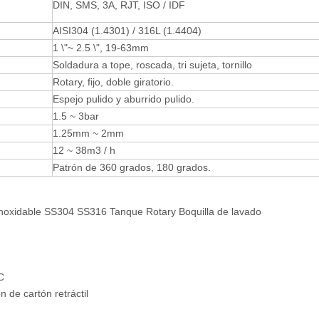
DIN, SMS, 3A, RJT, ISO / IDF
AISI304 (1.4301) / 316L (1.4404)
1 \"~ 2.5 \", 19-63mm
Soldadura a tope, roscada, tri sujeta, tornillo
Rotary, fijo, doble giratorio.
Espejo pulido y aburrido pulido.
1.5 ~ 3bar
1.25mm ~ 2mm
12 ~ 38m3 / h
Patrón de 360 ​​grados, 180 grados.
inoxidable SS304 SS316 Tanque Rotary Boquilla de lavado
C
de cartón retráctil