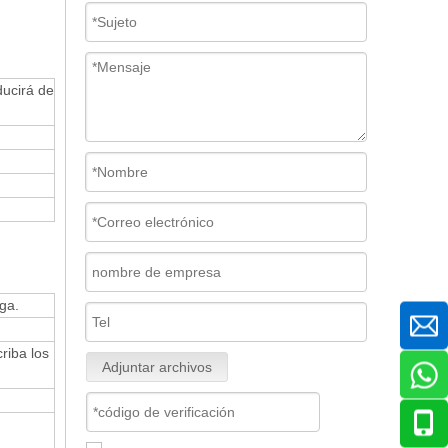
ducirá de
ga.
riba los
Adjuntar archivos