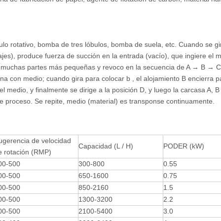
o rotativo, bomba de tres lóbulos, bomba de suela, etc. Cuando se gi
jes), produce fuerza de succión en la entrada (vacío), que ingiere el m
 en muchas partes más pequeñas y revoco en la secuencia de A → B → 
ena con medio; cuando gira para colocar b , el alojamiento B encierra p
l medio, y finalmente se dirige a la posición D, y luego la carcasa A, B 
ste proceso. Se repite, medio (material) es transponse continuamente.
ugerencia de velocidad
Capacidad (L / H)
PODER (kW)
e rotación (RMP)
00-500
300-800
0.55
00-500
650-1600
0.75
00-500
850-2160
1.5
00-500
1300-3200
2.2
00-500
2100-5400
3.0