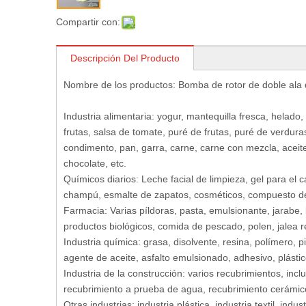
Compartir con:
Descripción Del Producto
Nombre de los productos: Bomba de rotor de doble ala d
Industria alimentaria: yogur, mantequilla fresca, helado,
frutas, salsa de tomate, puré de frutas, puré de verduras
condimento, pan, garra, carne, carne con mezcla, aceit
chocolate, etc.
Químicos diarios: Leche facial de limpieza, gel para el c
champú, esmalte de zapatos, cosméticos, compuesto de
Farmacia: Varias píldoras, pasta, emulsionante, jarabe, 
productos biológicos, comida de pescado, polen, jalea r
Industria química: grasa, disolvente, resina, polímero, p
agente de aceite, asfalto emulsionado, adhesivo, plástico
Industria de la construcción: varios recubrimientos, incl
recubrimiento a prueba de agua, recubrimiento cerámico,
Otras industrias: industria plástica, industria textil, in