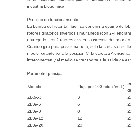
industria bioquímica
Principio de funcionamiento:
La bomba del rotor también se denomina epump de lóbul
rotores giratorios inversos simultáneos (con 2-4 engrana
entregado. Los 2 rotores dividen la carcasa del rotor
Cuando gira para posicionar una, solo la carcasa i se ll
medio, cuando va a la posición C, la carcasa A encierra e
interconectan y el medio se transporta a la salida de e
Parámetro principal
S
Modelo
Flujo por 100 rotación (L)
d
ZB3A-3
3
2
Zb3a-6
6
2
Zb3a-8
8
2
Zb3a-12
12
2
Zb3a-20
20
2