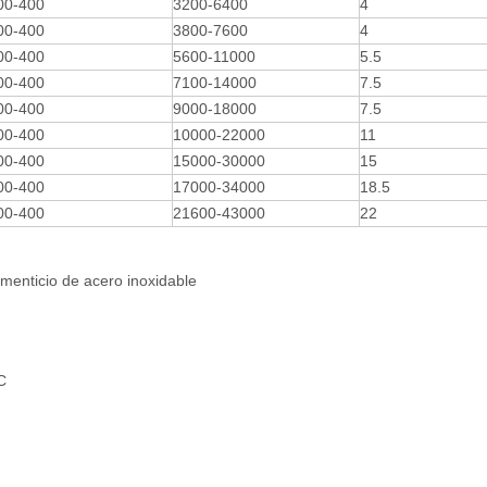
00-400
3200-6400
4
00-400
3800-7600
4
00-400
5600-11000
5.5
00-400
7100-14000
7.5
00-400
9000-18000
7.5
00-400
10000-22000
11
00-400
15000-30000
15
00-400
17000-34000
18.5
00-400
21600-43000
22
menticio de acero inoxidable
C