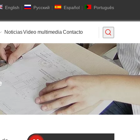
English
|
Pусский
|
Español
|
Português
Noticias
Video multimedia
Contacto
e