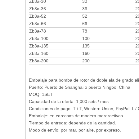
Zb3a-30
30
2
Zb3a-36
36
2
Zb3a-52
52
2
Zb3a-66
66
2
Zb3a-78
78
2
Zb3a-100
100
2
Zb3a-135
135
2
Zb3a-160
160
2
Zb3a-200
200
2
Embalaje para bomba de rotor de doble ala de grado ali
Puerto: Puerto de Shanghai o puerto Ningbo, China
MOQ: 1SET
Capacidad de la oferta: 1,000 sets / mes
Condiciones de pago: T / T, Western Union, PayPal, L / 
Embalaje: en carcasas de madera mareractivas.
Tiempo de entrega: depende de la cantidad.
Modo de envío: por mar, por aire, por expreso.