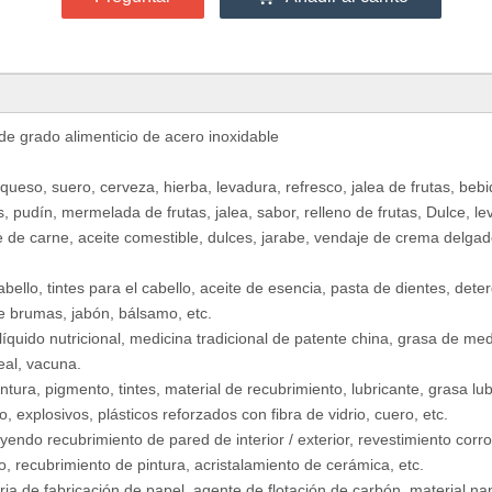
e grado alimenticio de acero inoxidable
 queso, suero, cerveza, hierba, levadura, refresco, jalea de frutas, beb
, pudín, mermelada de frutas, jalea, sabor, relleno de frutas, Dulce, le
e de carne, aceite comestible, dulces, jarabe, vendaje de crema delgad
abello, tintes para el cabello, aceite de esencia, pasta de dientes, dete
 brumas, jabón, bálsamo, etc.
líquido nutricional, medicina tradicional de patente china, grasa de med
eal, vacuna.
intura, pigmento, tintes, material de recubrimiento, lubricante, grasa lub
, explosivos, plásticos reforzados con fibra de vidrio, cuero, etc.
uyendo recubrimiento de pared de interior / exterior, revestimiento corro
 recubrimiento de pintura, acristalamiento de cerámica, etc.
dustria de fabricación de papel, agente de flotación de carbón, material n