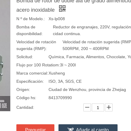
Bomba de rotor de doble ala de grado alimentici
acero inoxidable
N º de Modelo.:
Xs-lp008
Bomba de
Reductor de engranajes, 220V, regulación
disponibilidad:
cidad continua.
Velocidad de rotación
Velocidad de rotación sugerida (RMP
sugerida (RMP):
500RPM, 200 ~ 400RPM
Solicitud:
Química, Farmacia, Alimentos, Chocolate, Y
Flujo por 100 Rotatiom:
3l ~ 200l
Marca comercial:
Xusheng
Especificación:
ISO, 3A, SGS, CE
Origen:
Ciudad de Wenzhou, provincia de Zhejiag
Código hs:
8413709990
Cantidad:
Preguntar
Añadir al carrito