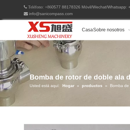
0577 88178326 Móvil/Wechat/Whatsapp:
 Teléfono: +86
info@sanicompass.com

Casa
Sobre nosotros
Bomba de rotor de doble ala d
Usted está aquí:
Hogar
»
productos
»
Bomba de r