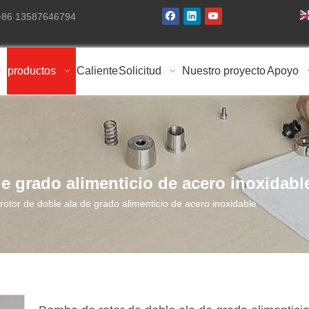
 +86 13587646794
productos
Caliente
Solicitud
Nuestro proyecto
Apoyo
e grado alimenticio de acero inoxidabl
otor de doble ala de grado alimenticio de acero inoxidable