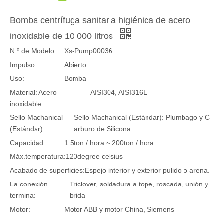
Bomba centrífuga sanitaria higiénica de acero
inoxidable de 10 000 litros
N º de Modelo.:
Xs-Pump00036
Impulso:
Abierto
Uso:
Bomba
Material: Acero
AISI304, AISI316L
inoxidable:
Sello Machanical
Sello Machanical (Estándar): Plumbago y C
(Estándar):
arburo de Silicona
Capacidad:
1.5ton / hora ~ 200ton / hora
Máx.temperatura:
120degree celsius
Acabado de superficies:
Espejo interior y exterior pulido o arena.
La conexión
Triclover, soldadura a tope, roscada, unión y
termina:
brida
Motor:
Motor ABB y motor China, Siemens