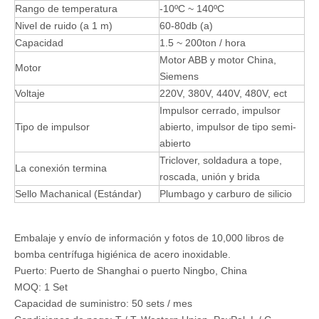
Rango de temperatura
-10ºC ~ 140ºC
Nivel de ruido (a 1 m)
60-80db (a)
Capacidad
1.5 ~ 200ton / hora
Motor ABB y motor China,
Motor
Siemens
Voltaje
220V, 380V, 440V, 480V, ect
Impulsor cerrado, impulsor
Tipo de impulsor
abierto, impulsor de tipo semi-
abierto
Triclover, soldadura a tope,
La conexión termina
roscada, unión y brida
Sello Machanical (Estándar)
Plumbago y carburo de silicio
Embalaje y envío de información y fotos de 10,000 libros de
bomba centrífuga higiénica de acero inoxidable.
Puerto: Puerto de Shanghai o puerto Ningbo, China
MOQ: 1 Set
Capacidad de suministro: 50 sets / mes