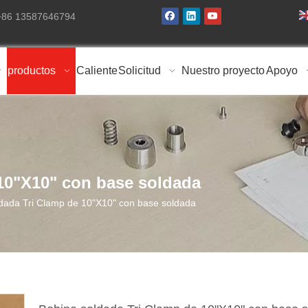
 +86 13587646794
productos
Caliente
Solicitud
Nuestro proyecto
Apoyo
10"X10" con base soldada
dada Tri Clamp de 10"X10" con base soldada