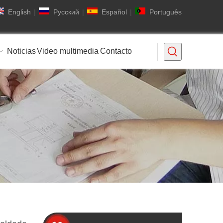
English
|
Pусский
|
Español
|
Português
Noticias
Video multimedia
Contacto