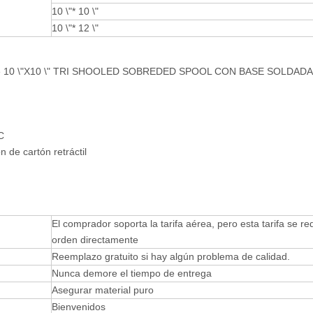
10 \"* 10 \"
10 \"* 12 \"
icante 10 \"X10 \" TRI SHOOLED SOBREDED SPOOL CON BASE SOLDADA
C
de cartón retráctil
El comprador soporta la tarifa aérea, pero esta tarifa se re
orden directamente
Reemplazo gratuito si hay algún problema de calidad.
Nunca demore el tiempo de entrega
Asegurar material puro
Bienvenidos