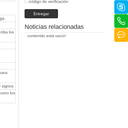
Entregar
ga.
Noticias relacionadas
riba los
contenido está vacío!
para
 signos.
como los