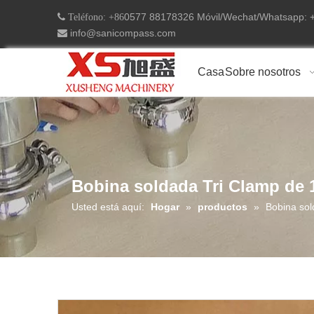
0577 88178326 Móvil/Wechat/Whatsapp:
 Teléfono: +86
info@sanicompass.com

Casa
Sobre nosotros
Bobina soldada Tri Clamp de 
Usted está aquí:
Hogar
»
productos
»
Bobina sol