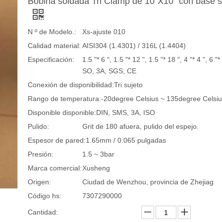
Bobina soldada Tri Clamp de 10"X10" con base 
N º de Modelo.:
Xs-ajuste 010
Calidad material:
AISI304 (1.4301) / 316L (1.4404)
Especificación:
1.5 "* 6 ", 1.5 "* 12 ", 1.5 "* 18 ", 4 "* 4 ", 6 "* 
SO, 3A, SGS, CE
Conexión de disponibilidad:
Tri sujeto
Rango de temperatura:
-20degree Celsius ~ 135degree Celsi
Disponible disponible:
DIN, SMS, 3A, ISO
Pulido:
Grit de 180 afuera, pulido del espejo.
Espesor de pared:
1.65mm / 0.065 pulgadas
Presión:
1.5 ~ 3bar
Marca comercial:
Xusheng
Origen:
Ciudad de Wenzhou, provincia de Zhejiag
Código hs:
7307290000
Cantidad: