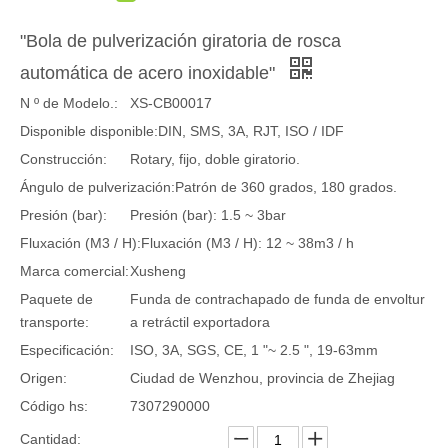
"Bola de pulverización giratoria de rosca
automática de acero inoxidable"
N º de Modelo.:
XS-CB00017
Disponible disponible:
DIN, SMS, 3A, RJT, ISO / IDF
Construcción:
Rotary, fijo, doble giratorio.
Ángulo de pulverización:
Patrón de 360 ​​grados, 180 grados.
Presión (bar):
Presión (bar): 1.5 ~ 3bar
Fluxación (M3 / H):
Fluxación (M3 / H): 12 ~ 38m3 / h
Marca comercial:
Xusheng
Paquete de
Funda de contrachapado de funda de envoltur
transporte:
a retráctil exportadora
Especificación:
ISO, 3A, SGS, CE, 1 "~ 2.5 ", 19-63mm
Origen:
Ciudad de Wenzhou, provincia de Zhejiag
Código hs:
7307290000
Cantidad: